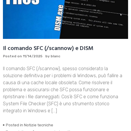
Il comando SFC (/scannow) e DISM
Posted on
11/14/2025
by
blanc
Il comando SFC (/scannow), spesso considerato la
soluzione definitiva per i problemi di Windows, può fallire a
causa di una cache locale obsoleta. Come risolvere il
problema e assicurarsi che SFC possa funzionare e
ripristinare i file danneggiati. Cos’è SFC e come funziona
System File Checker (SFC) è uno strumento storico
integrato in Windows e […]
Posted in
Notizie tecniche