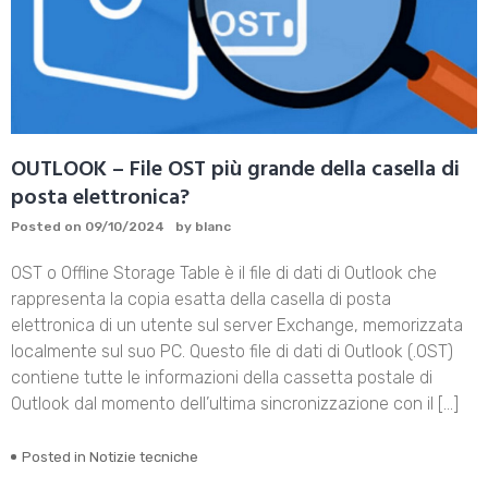
OUTLOOK – File OST più grande della casella di
posta elettronica?
Posted on
09/10/2024
by
blanc
OST o Offline Storage Table è il file di dati di Outlook che
rappresenta la copia esatta della casella di posta
elettronica di un utente sul server Exchange, memorizzata
localmente sul suo PC. Questo file di dati di Outlook (.OST)
contiene tutte le informazioni della cassetta postale di
Outlook dal momento dell’ultima sincronizzazione con il […]
Posted in
Notizie tecniche