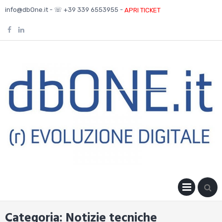
Skip
info@dbOne.it - ☏ +39 339 6553955 -
APRI TICKET
to
content
PRIM
MENU
Categoria:
Notizie tecniche