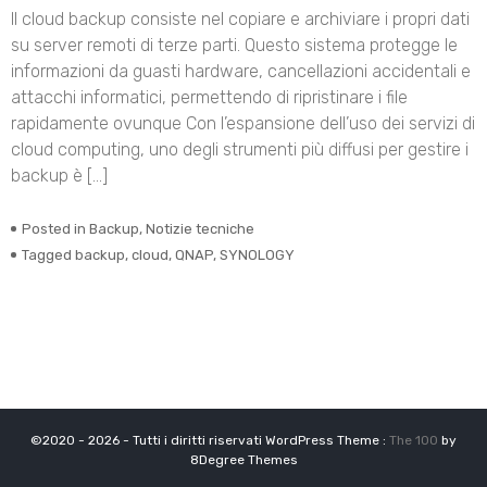
Il cloud backup consiste nel copiare e archiviare i propri dati
su server remoti di terze parti. Questo sistema protegge le
informazioni da guasti hardware, cancellazioni accidentali e
attacchi informatici, permettendo di ripristinare i file
rapidamente ovunque Con l’espansione dell’uso dei servizi di
cloud computing, uno degli strumenti più diffusi per gestire i
backup è […]
Posted in
Backup
,
Notizie tecniche
Tagged
backup
,
cloud
,
QNAP
,
SYNOLOGY
©2020 - 2026 - Tutti i diritti riservati WordPress Theme :
The 100
by
8Degree Themes