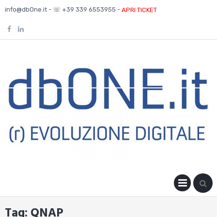
Skip
info@dbOne.it - ☏ +39 339 6553955 -
APRI TICKET
to
content
PRIM
MENU
Tag:
QNAP