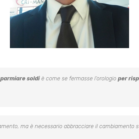
sparmiare soldi
è come se fermasse l’orologio
per ris
ento, ma è necessario abbracciare il cambiamento se l’