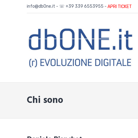
Skip
info@dbOne.it - ☏ +39 339 6553955 -
APRI TICKET
to
content
Chi sono