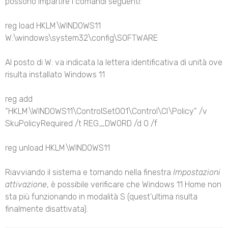
possono impartire i comandi seguenti:
reg load HKLM\WINDOWS11
W:\windows\system32\config\SOFTWARE
Al posto di W: va indicata la lettera identificativa di unità ove
risulta installato Windows 11
reg add
“HKLM\WINDOWS11\ControlSet001\Control\CI\Policy” /v
SkuPolicyRequired /t REG_DWORD /d 0 /f
reg unload HKLM\WINDOWS11
Riavviando il sistema e tornando nella finestra
Impostazioni
attivazione
, è possibile verificare che Windows 11 Home non
sta più funzionando in modalità S (quest’ultima risulta
finalmente disattivata).