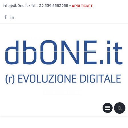
Skip
info@dbOne.it - ☏ +39 339 6553955 -
APRI TICKET
to
content
PRIM
MENU