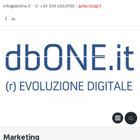
Skip
info@dbOne.it - ☏ +39 339 6553955 -
APRI TICKET
to
content
PRIM
MENU
Marketing