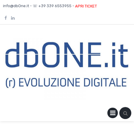
Skip
info@dbOne.it - ☏ +39 339 6553955 -
APRI TICKET
to
content
PRIM
MENU