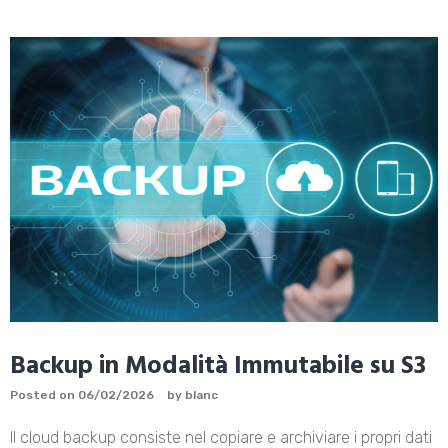
Backup in Modalità Immutabile su S3
Posted on
06/02/2026
by
blanc
Il cloud backup consiste nel copiare e archiviare i propri dati