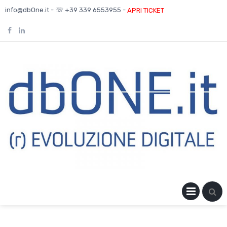
Skip
info@dbOne.it - ☏ +39 339 6553955 -
APRI TICKET
to
content
PRIM
MENU