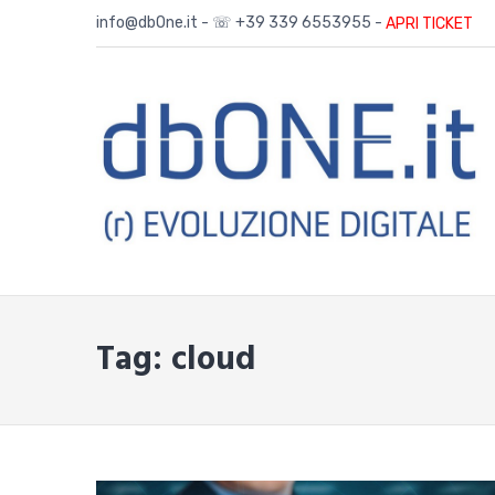
Skip
info@dbOne.it - ☏ +39 339 6553955 -
APRI TICKET
to
content
Tag:
cloud