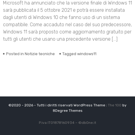
Microsoft ha annunciato che la versione finale di Windows 11
sarà pubblicata il 5 ottobre 2021 e potrà essere installata
dagli utenti di Windows 10 che fanno uso di un sistema
compatibile. Come accaduto nel caso del suo predecessore,
Windows 11 sarà proposto come aggiornamento gratuito per
tutti gli utenti che usano una precedente versione […]
Posted in
Notizie tecniche
Tagged
windows11
©2020 - 2026 - Tutti i diritti riservati WordPress Theme :
The 100
by
8Degree Themes
P.iva IT01878160934 –
©
dbOne.it