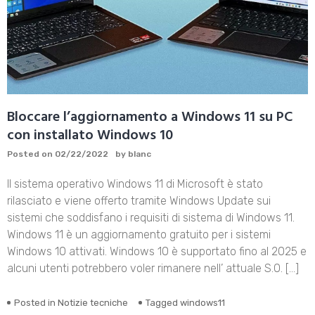
Bloccare l’aggiornamento a Windows 11 su PC
con installato Windows 10
Posted on
02/22/2022
by
blanc
Il sistema operativo Windows 11 di Microsoft è stato
rilasciato e viene offerto tramite Windows Update sui
sistemi che soddisfano i requisiti di sistema di Windows 11.
Windows 11 è un aggiornamento gratuito per i sistemi
Windows 10 attivati. Windows 10 è supportato fino al 2025 e
alcuni utenti potrebbero voler rimanere nell’ attuale S.O. […]
Posted in
Notizie tecniche
Tagged
windows11