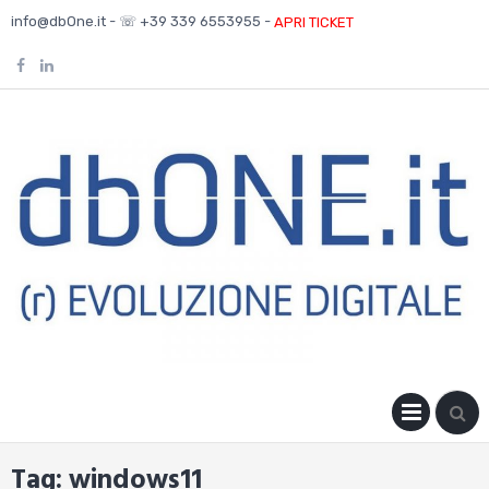
Skip
info@dbOne.it - ☏ +39 339 6553955 -
APRI TICKET
to
content
PRIM
MENU
Tag:
windows11