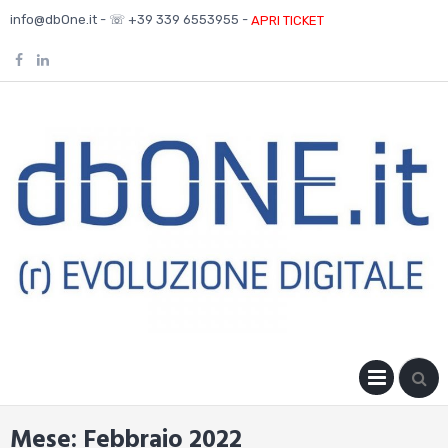
Skip
info@dbOne.it - ☏ +39 339 6553955 -
APRI TICKET
to
content
PRIM
MENU
Mese:
Febbraio 2022