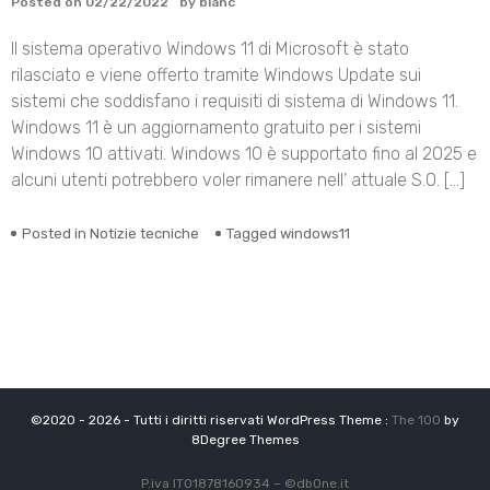
Posted on
02/22/2022
by
blanc
Il sistema operativo Windows 11 di Microsoft è stato
rilasciato e viene offerto tramite Windows Update sui
sistemi che soddisfano i requisiti di sistema di Windows 11.
Windows 11 è un aggiornamento gratuito per i sistemi
Windows 10 attivati. Windows 10 è supportato fino al 2025 e
alcuni utenti potrebbero voler rimanere nell’ attuale S.O. […]
Posted in
Notizie tecniche
Tagged
windows11
©2020 - 2026 - Tutti i diritti riservati WordPress Theme :
The 100
by
8Degree Themes
P.iva IT01878160934 –
©
dbOne.it