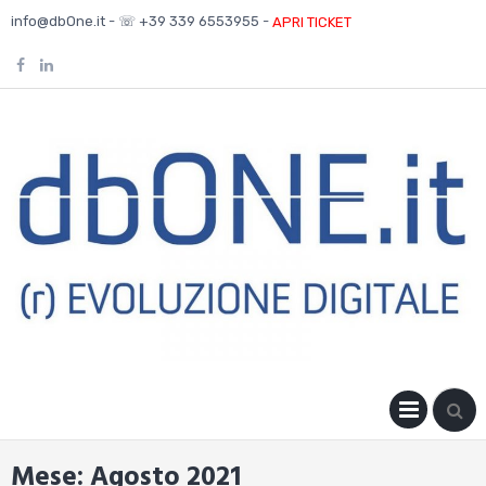
Skip
info@dbOne.it - ☏ +39 339 6553955 -
APRI TICKET
to
content
PRIM
MENU
Mese:
Agosto 2021