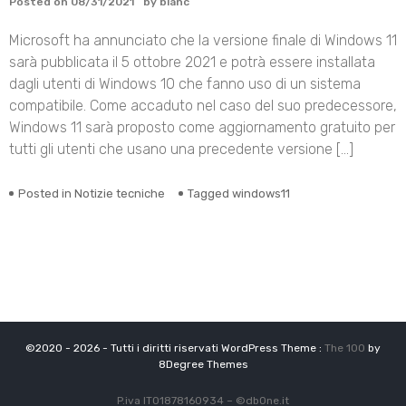
Posted on
08/31/2021
by
blanc
Microsoft ha annunciato che la versione finale di Windows 11
sarà pubblicata il 5 ottobre 2021 e potrà essere installata
dagli utenti di Windows 10 che fanno uso di un sistema
compatibile. Come accaduto nel caso del suo predecessore,
Windows 11 sarà proposto come aggiornamento gratuito per
tutti gli utenti che usano una precedente versione […]
Posted in
Notizie tecniche
Tagged
windows11
©2020 - 2026 - Tutti i diritti riservati WordPress Theme :
The 100
by
8Degree Themes
P.iva IT01878160934 –
©
dbOne.it