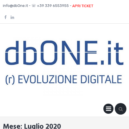
Skip
info@dbOne.it - ☏ +39 339 6553955 -
APRI TICKET
to
content
PRIM
MENU
Mese:
Luglio 2020