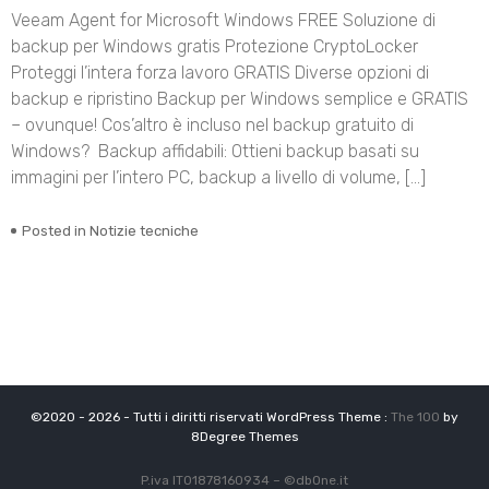
Veeam Agent for Microsoft Windows FREE Soluzione di
backup per Windows gratis Protezione CryptoLocker
Proteggi l’intera forza lavoro GRATIS Diverse opzioni di
backup e ripristino Backup per Windows semplice e GRATIS
– ovunque! Cos’altro è incluso nel backup gratuito di
Windows? Backup affidabili: Ottieni backup basati su
immagini per l’intero PC, backup a livello di volume, […]
Posted in
Notizie tecniche
©2020 - 2026 - Tutti i diritti riservati WordPress Theme :
The 100
by
8Degree Themes
P.iva IT01878160934 –
©
dbOne.it